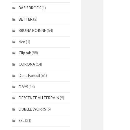
BASIS BROEK
(1)
BETTER
(2)
BRU NA BOINNE
(54)
cion
(1)
Clip.tab
(88)
CORONA
(14)
Dana Faneuil
(61)
DAYS
(14)
DESCENTE ALLTERRAIN
(9)
DUBLLE WORKS
(5)
EEL
(31)