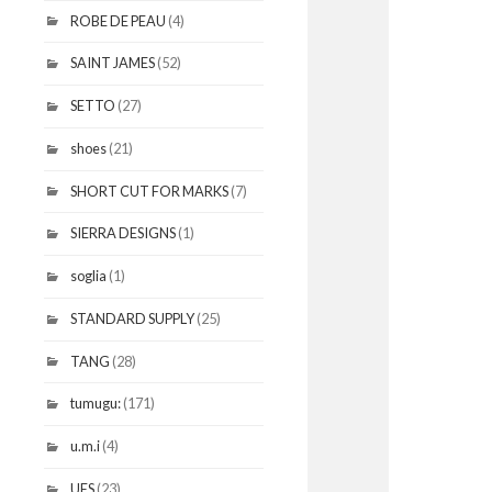
ROBE DE PEAU
(4)
SAINT JAMES
(52)
SETTO
(27)
shoes
(21)
SHORT CUT FOR MARKS
(7)
SIERRA DESIGNS
(1)
soglia
(1)
STANDARD SUPPLY
(25)
TANG
(28)
tumugu:
(171)
u.m.i
(4)
UES
(23)