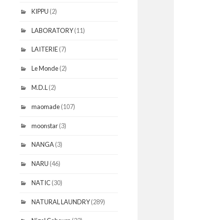
KIPPU
(2)
LABORATORY
(11)
LAITERIE
(7)
Le Monde
(2)
M.D.L
(2)
maomade
(107)
moonstar
(3)
NANGA
(3)
NARU
(46)
NATIC
(30)
NATURAL LAUNDRY
(289)