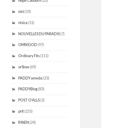
Nigel Cabourn
(22)
nini
(10)
nisica
(51)
NOUVELLES DU PARADIS
(7)
OMNIGOD
(97)
Ordinary Fits
(111)
orSlow
(69)
PADDY umeda
(23)
PADDYBlog
(83)
POST O'ALLS
(2)
prit
(225)
RINEN
(24)