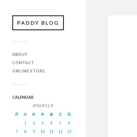
PADDY BLOG
ABOUT
CONTACT
ONLINE STORE
CALENDAR
2016年11月
月
火
水
木
金
土
日
1
2
3
4
5
6
7
8
9
10
11
12
13