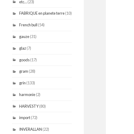
etc…
(23)
FABRIQUE en planete terre
(10)
French bull
(54)
gauze
(31)
glaz
(7)
goods
(17)
gram
(28)
grin
(133)
harmonie
(2)
HARVESTY
(80)
import
(72)
INVERALLAN
(22)