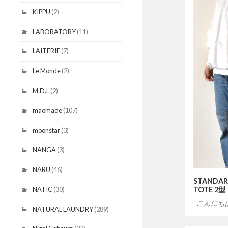
KIPPU
(2)
LABORATORY
(11)
LAITERIE
(7)
Le Monde
(2)
M.D.L
(2)
maomade
(107)
moonstar
(3)
NANGA
(3)
NARU
(46)
STANDAR
NATIC
(30)
TOTE 2型
こんにち
NATURAL LAUNDRY
(289)