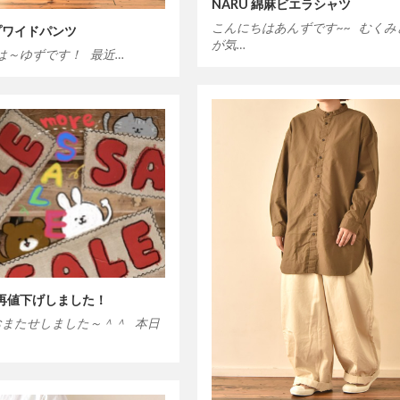
NARU 綿麻ビエラシャツ
こんにちはあんずです~~ むくみ
ップワイドパンツ
が気…
は～ゆずです！ 最近…
、再値下げしました！
おまたせしました～＾＾ 本日