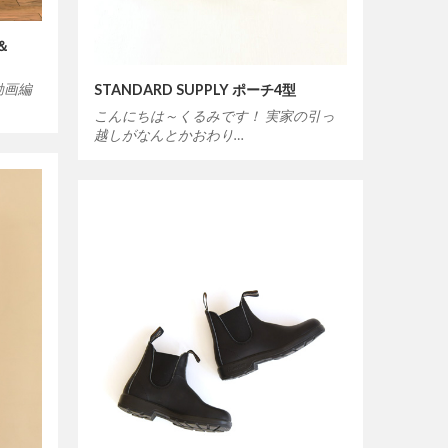
Y＆
動画編
STANDARD SUPPLY ポーチ4型
こんにちは～くるみです！ 実家の引っ
越しがなんとかおわり…