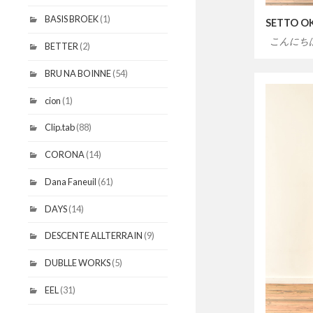
BASIS BROEK
(1)
SETTO OK
こんにち
BETTER
(2)
BRU NA BOINNE
(54)
cion
(1)
Clip.tab
(88)
CORONA
(14)
Dana Faneuil
(61)
DAYS
(14)
DESCENTE ALLTERRAIN
(9)
DUBLLE WORKS
(5)
EEL
(31)