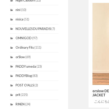
Nigel Cabourn
(22)
nini
(10)
nisica
(51)
NOUVELLES DU PARADIS
(7)
OMNIGOD
(97)
Ordinary Fits
(111)
orSlow
(69)
PADDY umeda
(23)
PADDYBlog
(83)
POST O'ALLS
(2)
orslow D
prit
(225)
JACKET
こんにち
RINEN
(24)