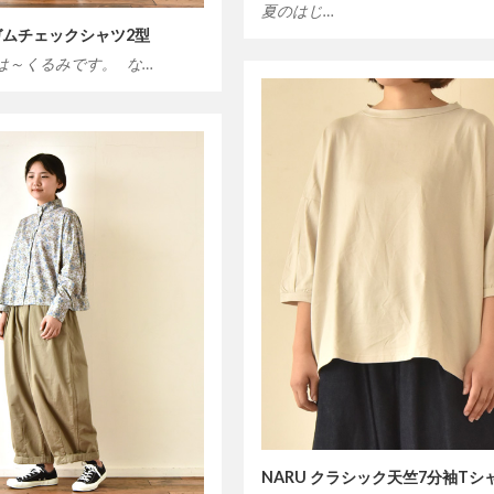
夏のはじ…
ギンガムチェックシャツ2型
は～くるみです。 な…
NARU クラシック天竺7分袖Tシ