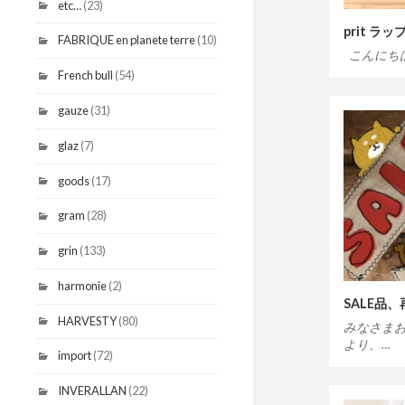
etc…
(23)
prit ラ
FABRIQUE en planete terre
(10)
こんにち
French bull
(54)
gauze
(31)
glaz
(7)
goods
(17)
gram
(28)
grin
(133)
harmonie
(2)
SALE品
HARVESTY
(80)
みなさま
より、…
import
(72)
INVERALLAN
(22)