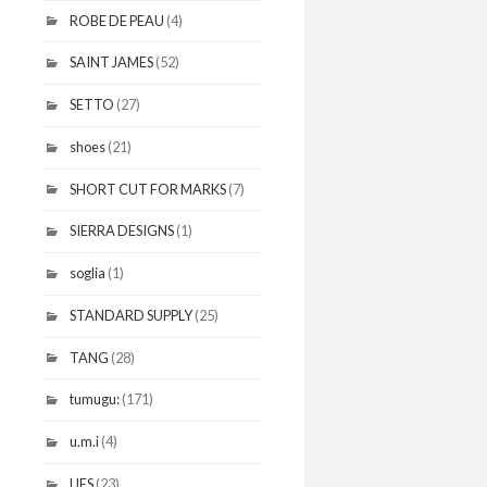
ROBE DE PEAU
(4)
SAINT JAMES
(52)
SETTO
(27)
shoes
(21)
SHORT CUT FOR MARKS
(7)
SIERRA DESIGNS
(1)
soglia
(1)
STANDARD SUPPLY
(25)
TANG
(28)
tumugu:
(171)
u.m.i
(4)
UES
(23)