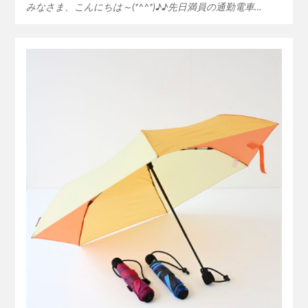
みなさま、こんにちは～(*^^*)♪♪先日満員の通勤電車…