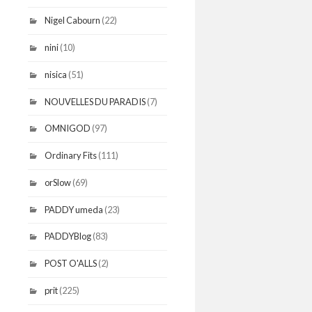
Nigel Cabourn
(22)
nini
(10)
nisica
(51)
NOUVELLES DU PARADIS
(7)
OMNIGOD
(97)
Ordinary Fits
(111)
orSlow
(69)
PADDY umeda
(23)
PADDYBlog
(83)
POST O'ALLS
(2)
prit
(225)