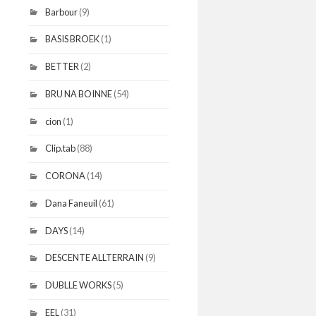
Barbour
(9)
BASIS BROEK
(1)
BETTER
(2)
BRU NA BOINNE
(54)
cion
(1)
Clip.tab
(88)
CORONA
(14)
Dana Faneuil
(61)
DAYS
(14)
DESCENTE ALLTERRAIN
(9)
DUBLLE WORKS
(5)
EEL
(31)