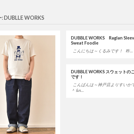
:
DUBLLE WORKS
DUBBLE WORKS Raglan Slee
Sweat Foodie
こんにちは～くるみです！ 昨…
DUBBLE WORKS スウェットの
です！
こんばんは～神戸店よりすいか
＾ &n…