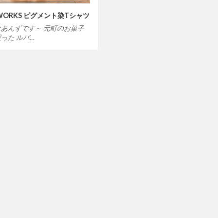
 WORKS ピグメント染Tシャツ
あんずです～ 元町のお菓子
った ルバ…