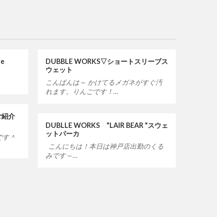
ve
DUBBLE WORKS▽ショートスリーブス
ウェット
こんばんは～ かけてるメガネがすぐ汚
れます。りんごです！…
ご紹介
DUBLLE WORKS "LAIR BEAR "スウェ
ットパーカ
です＾
こんにちは！本日は神戸店出勤のくる
みです～…