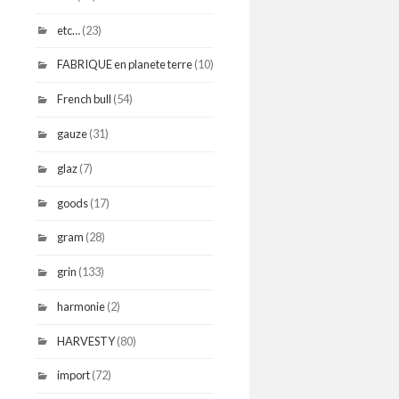
etc…
(23)
FABRIQUE en planete terre
(10)
French bull
(54)
gauze
(31)
glaz
(7)
goods
(17)
gram
(28)
grin
(133)
harmonie
(2)
HARVESTY
(80)
import
(72)