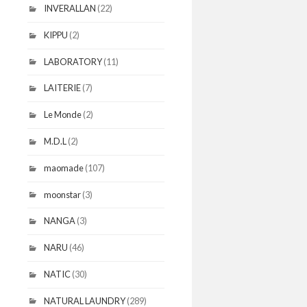
INVERALLAN
(22)
KIPPU
(2)
LABORATORY
(11)
LAITERIE
(7)
Le Monde
(2)
M.D.L
(2)
maomade
(107)
moonstar
(3)
NANGA
(3)
NARU
(46)
NATIC
(30)
NATURAL LAUNDRY
(289)