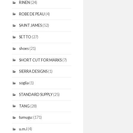
RINEN
(24)
ROBE DE PEAU
(4)
SAINT JAMES
(52)
SETTO
(27)
shoes
(21)
SHORT CUT FOR MARKS
(7)
SIERRA DESIGNS
(1)
soglia
(1)
STANDARD SUPPLY
(25)
TANG
(28)
tumugu:
(171)
u.m.i
(4)