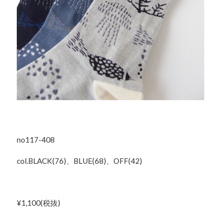
no117-408
col.BLACK(76)、BLUE(68)、OFF(42)
¥1,100(税抜)