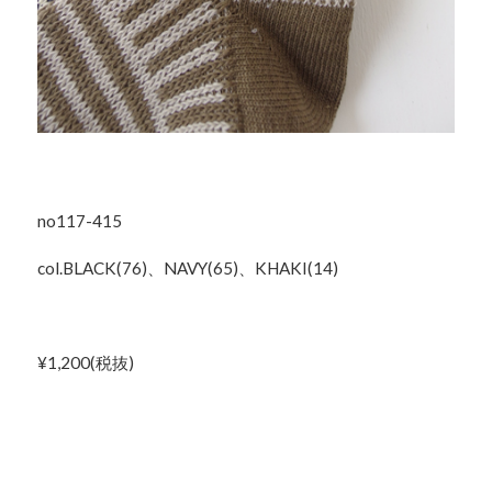
no117-415
col.BLACK(76)、NAVY(65)、KHAKI(14)
¥1,200(税抜)