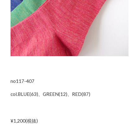
no117-407
col.BLUE(63)、GREEN(12)、RED(87)
¥1,200(税抜)