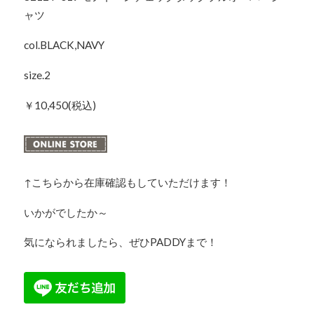
ャツ
col.BLACK,NAVY
size.2
￥10,450(税込)
↑こちらから在庫確認もしていただけます！
いかがでしたか～
気になられましたら、ぜひPADDYまで！