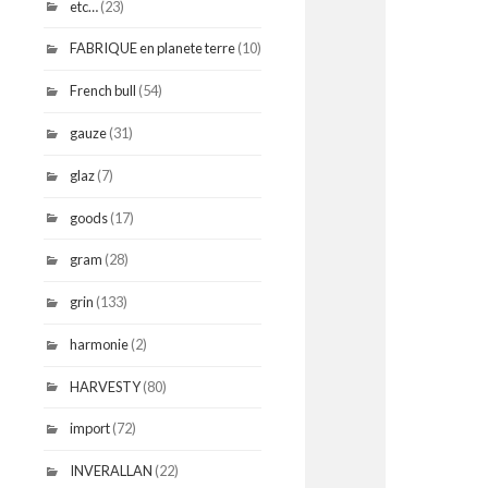
etc…
(23)
FABRIQUE en planete terre
(10)
French bull
(54)
gauze
(31)
glaz
(7)
goods
(17)
gram
(28)
grin
(133)
harmonie
(2)
HARVESTY
(80)
import
(72)
INVERALLAN
(22)