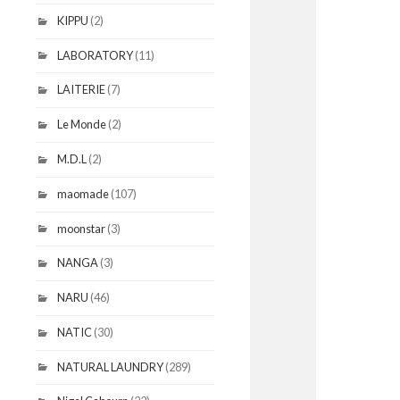
KIPPU
(2)
LABORATORY
(11)
LAITERIE
(7)
Le Monde
(2)
M.D.L
(2)
maomade
(107)
moonstar
(3)
NANGA
(3)
NARU
(46)
NATIC
(30)
NATURAL LAUNDRY
(289)