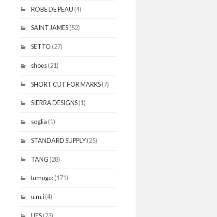
ROBE DE PEAU
(4)
SAINT JAMES
(52)
SETTO
(27)
shoes
(21)
SHORT CUT FOR MARKS
(7)
SIERRA DESIGNS
(1)
soglia
(1)
STANDARD SUPPLY
(25)
TANG
(28)
tumugu:
(171)
u.m.i
(4)
UES
(23)