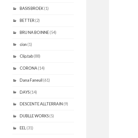
BASIS BROEK
(1)
BETTER
(2)
BRU NA BOINNE
(54)
cion
(1)
Clip.tab
(88)
CORONA
(14)
Dana Faneuil
(61)
DAYS
(14)
DESCENTE ALLTERRAIN
(9)
DUBLLE WORKS
(5)
EEL
(31)