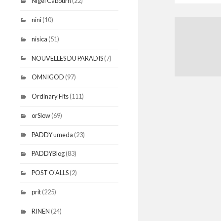
Nigel Cabourn
(22)
nini
(10)
nisica
(51)
NOUVELLES DU PARADIS
(7)
OMNIGOD
(97)
Ordinary Fits
(111)
orSlow
(69)
PADDY umeda
(23)
PADDYBlog
(83)
POST O'ALLS
(2)
prit
(225)
RINEN
(24)