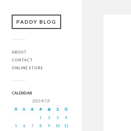
PADDY BLOG
ABOUT
CONTACT
ONLINE STORE
CALENDAR
2021年7月
月
火
水
木
金
土
日
1
2
3
4
5
6
7
8
9
10
11