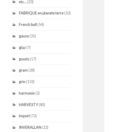
etc…
(23)
FABRIQUE en planete terre
(10)
French bull
(54)
gauze
(31)
glaz
(7)
goods
(17)
gram
(28)
grin
(133)
harmonie
(2)
HARVESTY
(80)
import
(72)
INVERALLAN
(22)