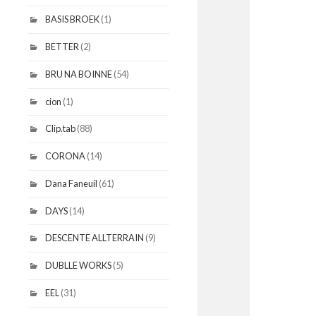
BASIS BROEK
(1)
BETTER
(2)
BRU NA BOINNE
(54)
cion
(1)
Clip.tab
(88)
CORONA
(14)
Dana Faneuil
(61)
DAYS
(14)
DESCENTE ALLTERRAIN
(9)
DUBLLE WORKS
(5)
EEL
(31)