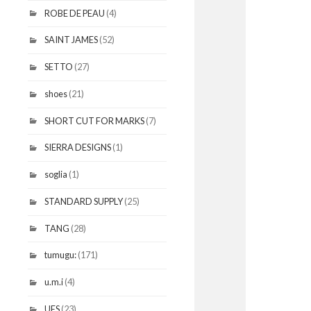
ROBE DE PEAU
(4)
SAINT JAMES
(52)
SETTO
(27)
shoes
(21)
SHORT CUT FOR MARKS
(7)
SIERRA DESIGNS
(1)
soglia
(1)
STANDARD SUPPLY
(25)
TANG
(28)
tumugu:
(171)
u.m.i
(4)
UES
(23)