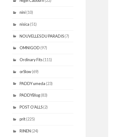
Nigel Cabourn
(22)
nini
(10)
nisica
(51)
NOUVELLES DU PARADIS
(7)
OMNIGOD
(97)
Ordinary Fits
(111)
orSlow
(69)
PADDY umeda
(23)
PADDYBlog
(83)
POST O'ALLS
(2)
prit
(225)
RINEN
(24)