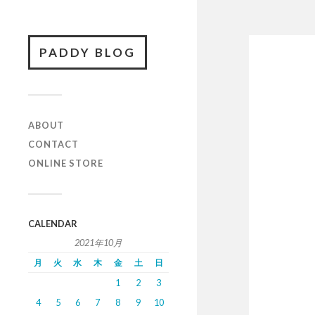
PADDY BLOG
ABOUT
CONTACT
ONLINE STORE
CALENDAR
2021年10月
月
火
水
木
金
土
日
1
2
3
4
5
6
7
8
9
10