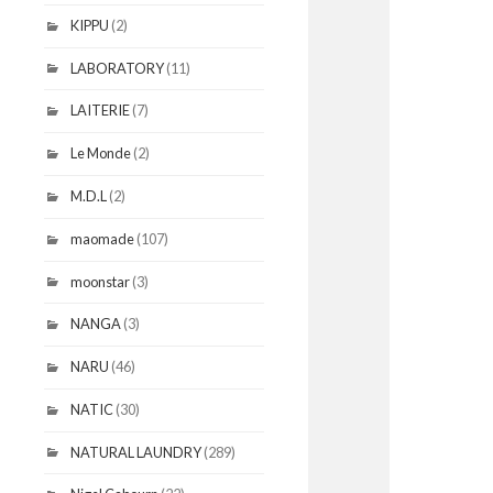
KIPPU
(2)
LABORATORY
(11)
LAITERIE
(7)
Le Monde
(2)
M.D.L
(2)
maomade
(107)
moonstar
(3)
NANGA
(3)
NARU
(46)
NATIC
(30)
NATURAL LAUNDRY
(289)