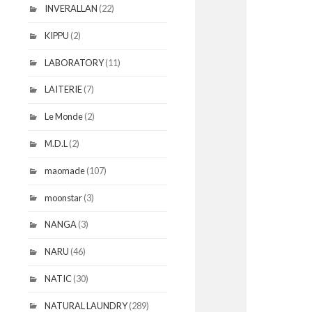
INVERALLAN
(22)
KIPPU
(2)
LABORATORY
(11)
LAITERIE
(7)
Le Monde
(2)
M.D.L
(2)
maomade
(107)
moonstar
(3)
NANGA
(3)
NARU
(46)
NATIC
(30)
NATURAL LAUNDRY
(289)