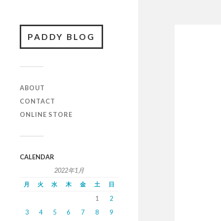
PADDY BLOG
ABOUT
CONTACT
ONLINE STORE
CALENDAR
2022年1月
月
火
水
木
金
土
日
1
2
3
4
5
6
7
8
9