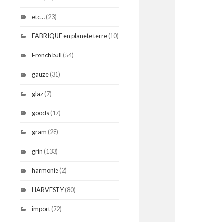
etc…
(23)
FABRIQUE en planete terre
(10)
French bull
(54)
gauze
(31)
glaz
(7)
goods
(17)
gram
(28)
grin
(133)
harmonie
(2)
HARVESTY
(80)
import
(72)