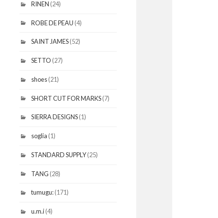
RINEN
(24)
ROBE DE PEAU
(4)
SAINT JAMES
(52)
SETTO
(27)
shoes
(21)
SHORT CUT FOR MARKS
(7)
SIERRA DESIGNS
(1)
soglia
(1)
STANDARD SUPPLY
(25)
TANG
(28)
tumugu:
(171)
u.m.i
(4)