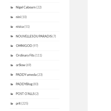
Nigel Cabourn
(22)
nini
(10)
nisica
(51)
NOUVELLES DU PARADIS
(7)
OMNIGOD
(97)
Ordinary Fits
(111)
orSlow
(69)
PADDY umeda
(23)
PADDYBlog
(83)
POST O'ALLS
(2)
prit
(225)