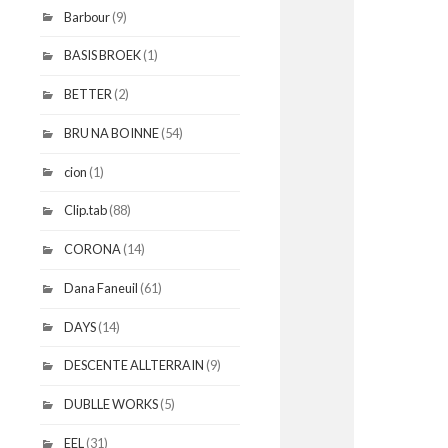
Barbour
(9)
BASIS BROEK
(1)
BETTER
(2)
BRU NA BOINNE
(54)
cion
(1)
Clip.tab
(88)
CORONA
(14)
Dana Faneuil
(61)
DAYS
(14)
DESCENTE ALLTERRAIN
(9)
DUBLLE WORKS
(5)
EEL
(31)