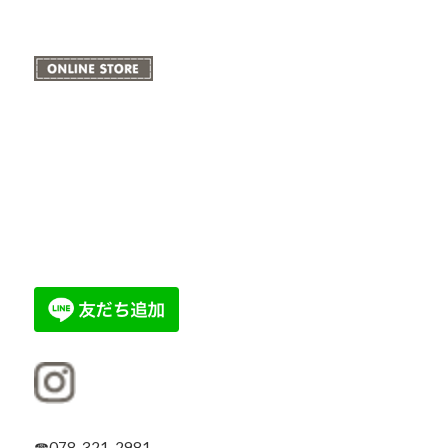
☎078-321-2981