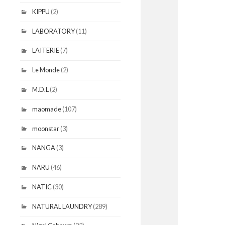
KIPPU
(2)
LABORATORY
(11)
LAITERIE
(7)
Le Monde
(2)
M.D.L
(2)
maomade
(107)
moonstar
(3)
NANGA
(3)
NARU
(46)
NATIC
(30)
NATURAL LAUNDRY
(289)