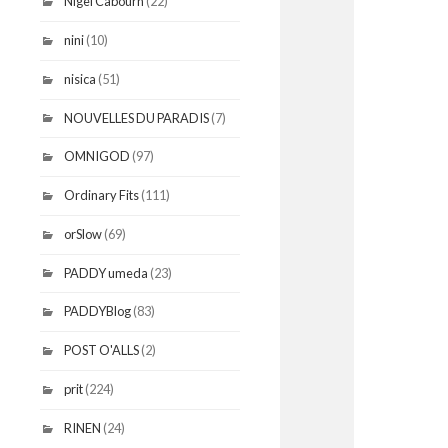
Nigel Cabourn
(22)
nini
(10)
nisica
(51)
NOUVELLES DU PARADIS
(7)
OMNIGOD
(97)
Ordinary Fits
(111)
orSlow
(69)
PADDY umeda
(23)
PADDYBlog
(83)
POST O'ALLS
(2)
prit
(224)
RINEN
(24)