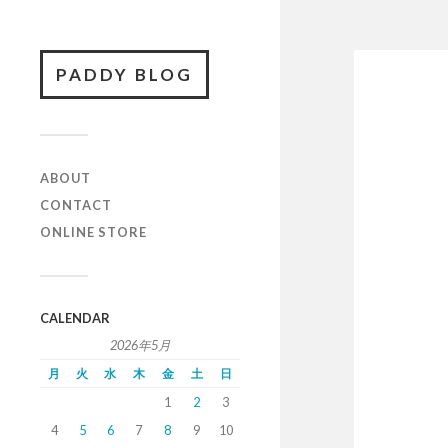
PADDY BLOG
ABOUT
CONTACT
ONLINE STORE
CALENDAR
2026年5月
月
火
水
木
金
土
日
1
2
3
4
5
6
7
8
9
10