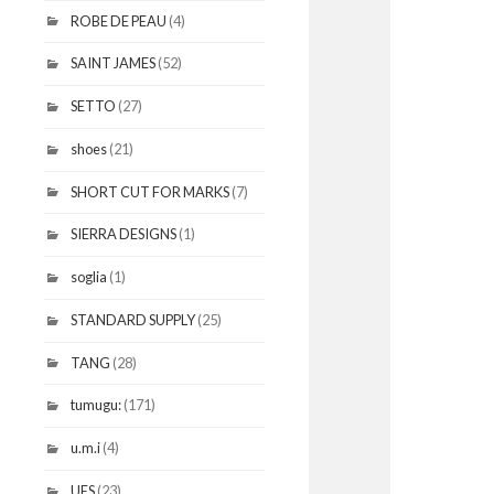
ROBE DE PEAU
(4)
SAINT JAMES
(52)
SETTO
(27)
shoes
(21)
SHORT CUT FOR MARKS
(7)
SIERRA DESIGNS
(1)
soglia
(1)
STANDARD SUPPLY
(25)
TANG
(28)
tumugu:
(171)
u.m.i
(4)
UES
(23)