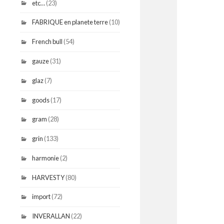
etc…
(23)
FABRIQUE en planete terre
(10)
French bull
(54)
gauze
(31)
glaz
(7)
goods
(17)
gram
(28)
grin
(133)
harmonie
(2)
HARVESTY
(80)
import
(72)
INVERALLAN
(22)