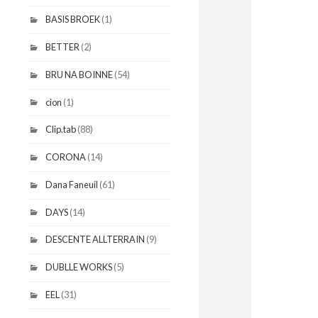
BASIS BROEK
(1)
BETTER
(2)
BRU NA BOINNE
(54)
cion
(1)
Clip.tab
(88)
CORONA
(14)
Dana Faneuil
(61)
DAYS
(14)
DESCENTE ALLTERRAIN
(9)
DUBLLE WORKS
(5)
EEL
(31)