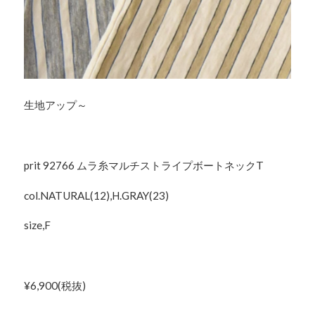
生地アップ～
prit 92766 ムラ糸マルチストライプボートネックT
col.NATURAL(12),H.GRAY(23)
size,F
¥6,900(税抜)