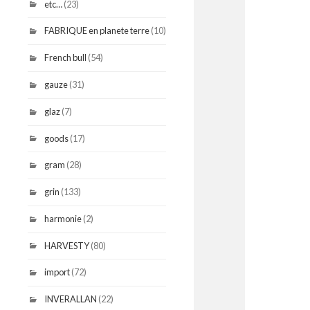
etc…
(23)
FABRIQUE en planete terre
(10)
French bull
(54)
gauze
(31)
glaz
(7)
goods
(17)
gram
(28)
grin
(133)
harmonie
(2)
HARVESTY
(80)
import
(72)
INVERALLAN
(22)