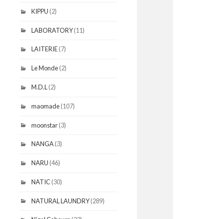
KIPPU
(2)
LABORATORY
(11)
LAITERIE
(7)
Le Monde
(2)
M.D.L
(2)
maomade
(107)
moonstar
(3)
NANGA
(3)
NARU
(46)
NATIC
(30)
NATURAL LAUNDRY
(289)