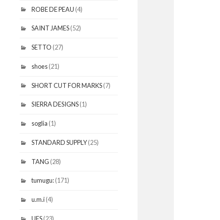
ROBE DE PEAU
(4)
SAINT JAMES
(52)
SETTO
(27)
shoes
(21)
SHORT CUT FOR MARKS
(7)
SIERRA DESIGNS
(1)
soglia
(1)
STANDARD SUPPLY
(25)
TANG
(28)
tumugu:
(171)
u.m.i
(4)
UES
(23)