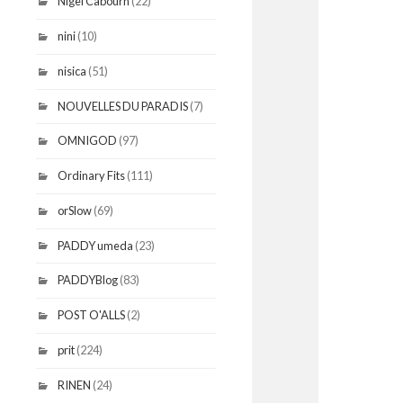
Nigel Cabourn
(22)
nini
(10)
nisica
(51)
NOUVELLES DU PARADIS
(7)
OMNIGOD
(97)
Ordinary Fits
(111)
orSlow
(69)
PADDY umeda
(23)
PADDYBlog
(83)
POST O'ALLS
(2)
prit
(224)
RINEN
(24)