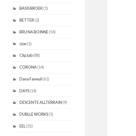
BASIS BROEK
(1)
BETTER
(2)
BRU NA BOINNE
(54)
cion
(1)
Clip.tab
(88)
CORONA
(14)
Dana Faneuil
(61)
DAYS
(14)
DESCENTE ALLTERRAIN
(9)
DUBLLE WORKS
(5)
EEL
(31)