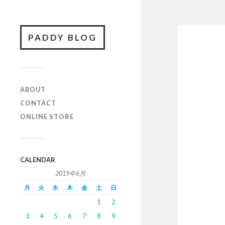
PADDY BLOG
ABOUT
CONTACT
ONLINE STORE
CALENDAR
2019年6月
月
火
水
木
金
土
日
1
2
3
4
5
6
7
8
9