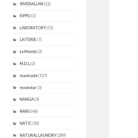
INVERALLAN
(22)
KIPPU
(2)
LABORATORY
(11)
LAITERIE
(7)
Le Monde
(2)
M.D.L
(2)
maomade
(107)
moonstar
(3)
NANGA
(3)
NARU
(46)
NATIC
(30)
NATURAL LAUNDRY
(289)