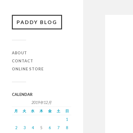
PADDY BLOG
ABOUT
CONTACT
ONLINE STORE
CALENDAR
2019年12月
月
火
水
木
金
土
日
1
2
3
4
5
6
7
8