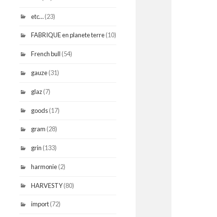
etc…
(23)
FABRIQUE en planete terre
(10)
French bull
(54)
gauze
(31)
glaz
(7)
goods
(17)
gram
(28)
grin
(133)
harmonie
(2)
HARVESTY
(80)
import
(72)