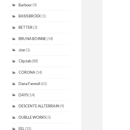
Barbour
(9)
BASIS BROEK
(1)
BETTER
(2)
BRU NA BOINNE
(54)
cion
(1)
Clip.tab
(88)
CORONA
(14)
Dana Faneuil
(61)
DAYS
(14)
DESCENTE ALLTERRAIN
(9)
DUBLLE WORKS
(5)
EEL
(31)