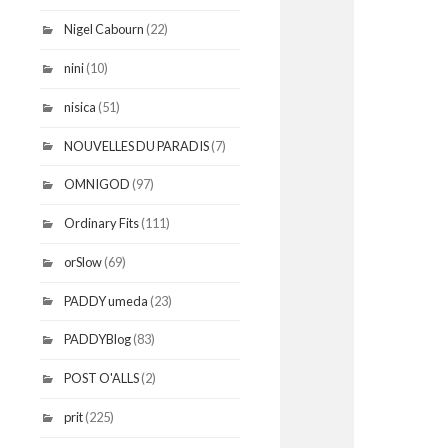
Nigel Cabourn
(22)
nini
(10)
nisica
(51)
NOUVELLES DU PARADIS
(7)
OMNIGOD
(97)
Ordinary Fits
(111)
orSlow
(69)
PADDY umeda
(23)
PADDYBlog
(83)
POST O'ALLS
(2)
prit
(225)