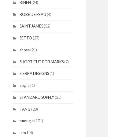
RINEN
(24)
ROBE DE PEAU
(4)
SAINT JAMES
(52)
SETTO
(27)
shoes
(21)
SHORT CUT FOR MARKS
(7)
SIERRA DESIGNS
(1)
soglia
(1)
STANDARD SUPPLY
(25)
TANG
(28)
tumugu:
(171)
u.m.i
(4)