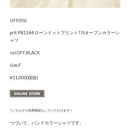
OFF(01)
prit P81144 ローンドットプリント7/Sオープンカラーシ
ャツ
col.OFF,BLACK
size.F
¥11,000(税抜)
↑こちらから在庫確認もしていただけます！
つづいて、バンドカラーシャツです。