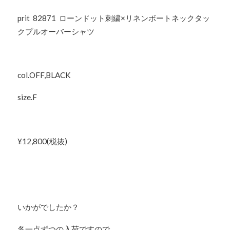
prit 82871 ローンドット刺繍×リネンボートネックタッ
クプルオーバーシャツ
col.OFF,BLACK
size.F
¥12,800(税抜)
いかがでしたか？
各一点ずつの入荷ですので