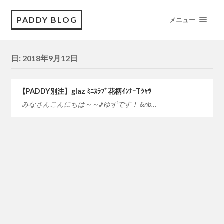
PADDY BLOG
メニュー
日:
2018年9月12日
【PADDY別注】glaz ﾐﾆｽﾗﾌﾞ花柄ｲﾝﾅｰTｼｬﾂ
みなさんこんにちは～～♪ゆずです！ &nb…