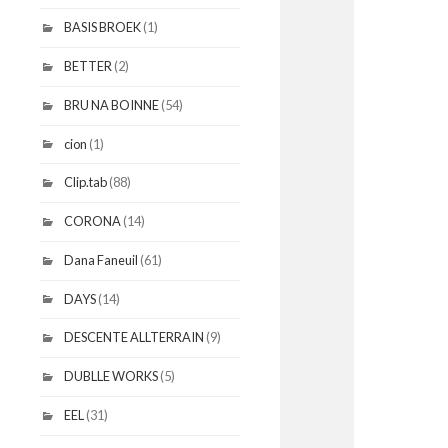
BASIS BROEK
(1)
BETTER
(2)
BRU NA BOINNE
(54)
cion
(1)
Clip.tab
(88)
CORONA
(14)
Dana Faneuil
(61)
DAYS
(14)
DESCENTE ALLTERRAIN
(9)
DUBLLE WORKS
(5)
EEL
(31)