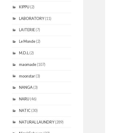
KIPPU
(2)
LABORATORY
(11)
LAITERIE
(7)
Le Monde
(2)
M.D.L
(2)
maomade
(107)
moonstar
(3)
NANGA
(3)
NARU
(46)
NATIC
(30)
NATURAL LAUNDRY
(289)