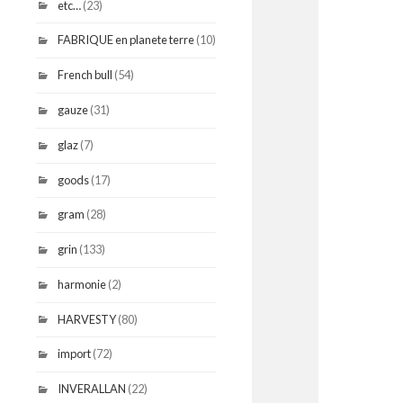
etc…
(23)
FABRIQUE en planete terre
(10)
French bull
(54)
gauze
(31)
glaz
(7)
goods
(17)
gram
(28)
grin
(133)
harmonie
(2)
HARVESTY
(80)
import
(72)
INVERALLAN
(22)