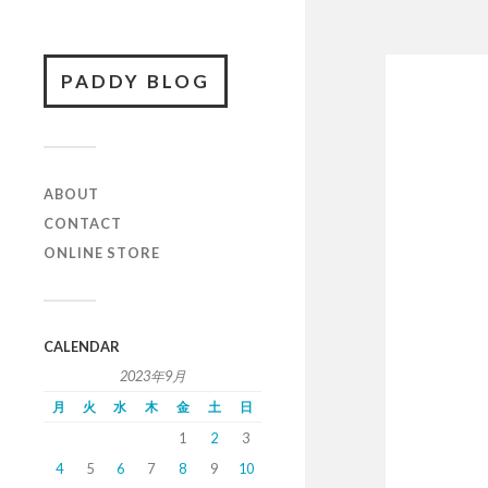
PADDY BLOG
ABOUT
CONTACT
ONLINE STORE
CALENDAR
2023年9月
月
火
水
木
金
土
日
1
2
3
4
5
6
7
8
9
10