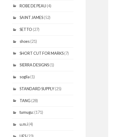
ROBE DE PEAU
(4)
SAINT JAMES
(52)
SETTO
(27)
shoes
(21)
SHORT CUT FOR MARKS
(7)
SIERRA DESIGNS
(1)
soglia
(1)
STANDARD SUPPLY
(25)
TANG
(28)
tumugu:
(171)
u.m.i
(4)
UES
(23)