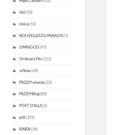
Nigel Cabourn
(22)
nini
(10)
nisica
(51)
NOUVELLES DU PARADIS
(7)
OMNIGOD
(97)
Ordinary Fits
(111)
orSlow
(69)
PADDY umeda
(23)
PADDYBlog
(83)
POST O'ALLS
(2)
prit
(225)
RINEN
(24)